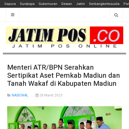
Gapura
Surabaya
Gubernuran
Dewan
Jatim
Gerbangkertosusila
Pan
Menteri ATR/BPN Serahkan
Sertipikat Aset Pemkab Madiun dan
Tanah Wakaf di Kabupaten Madiun
NASIONAL
28 Maret 2023