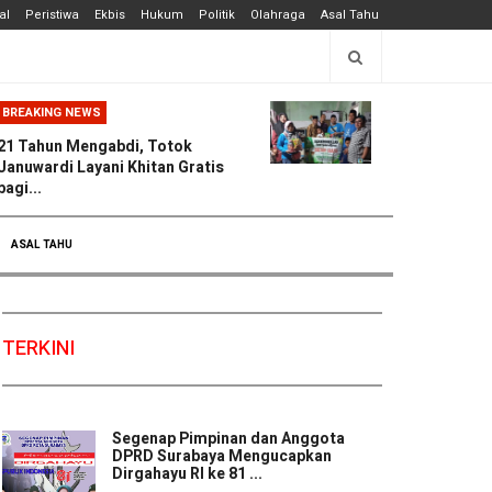
al
Peristiwa
Ekbis
Hukum
Politik
Olahraga
Asal Tahu
BREAKING NEWS
21 Tahun Mengabdi, Totok
Januwardi Layani Khitan Gratis
bagi...
ASAL TAHU
TERKINI
Segenap Pimpinan dan Anggota
DPRD Surabaya Mengucapkan
Dirgahayu RI ke 81 ...