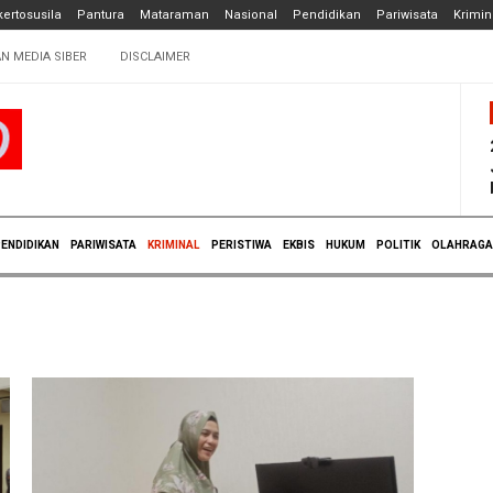
ertosusila
Pantura
Mataraman
Nasional
Pendidikan
Pariwisata
Krimin
N MEDIA SIBER
DISCLAIMER
ENDIDIKAN
PARIWISATA
KRIMINAL
PERISTIWA
EKBIS
HUKUM
POLITIK
OLAHRAGA