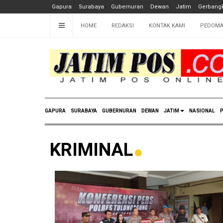
Gapura
Surabaya
Gubernuran
Dewan
Jatim
Gerbangk
HOME
REDAKSI
KONTAK KAMI
PEDOMA
GAPURA
SURABAYA
GUBERNURAN
DEWAN
JATIM
NASIONAL
P
KRIMINAL