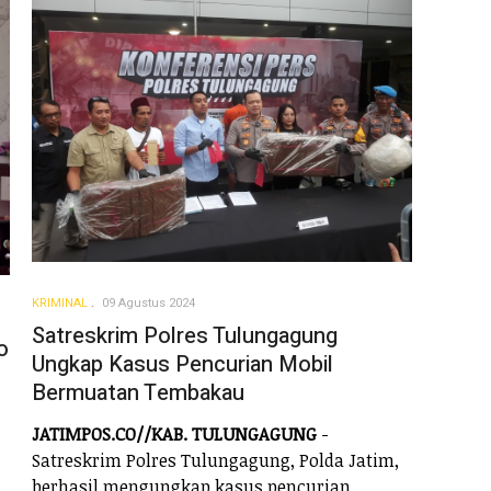
KRIMINAL
09 Agustus 2024
Satreskrim Polres Tulungagung
o
Ungkap Kasus Pencurian Mobil
Bermuatan Tembakau
JATIMPOS.CO//KAB. TULUNGAGUNG
-
Satreskrim Polres Tulungagung, Polda Jatim,
berhasil mengungkap kasus pencurian