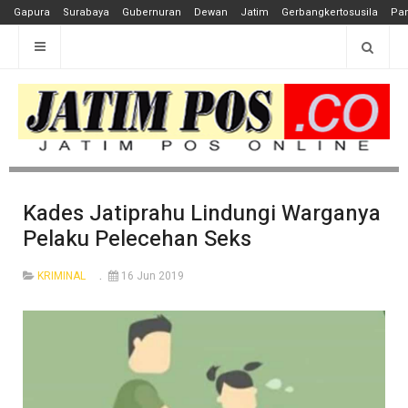
Gapura
Surabaya
Gubernuran
Dewan
Jatim
Gerbangkertosusila
Pan
Kades Jatiprahu Lindungi Warganya
Pelaku Pelecehan Seks
KRIMINAL
16 Jun 2019