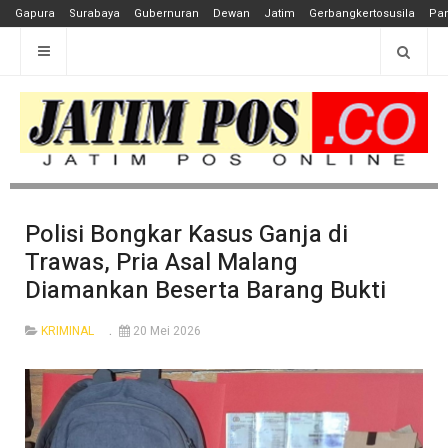
Gapura
Surabaya
Gubernuran
Dewan
Jatim
Gerbangkertosusila
Pan
Polisi Bongkar Kasus Ganja di
Trawas, Pria Asal Malang
Diamankan Beserta Barang Bukti
KRIMINAL
20 Mei 2026