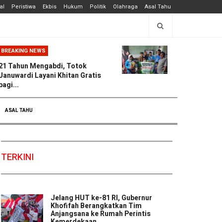
al
Peristiwa
Ekbis
Hukum
Politik
Olahraga
Asal Tahu
BREAKING NEWS
21 Tahun Mengabdi, Totok
Januwardi Layani Khitan Gratis
bagi...
ASAL TAHU
TERKINI
Jelang HUT ke-81 RI, Gubernur
Khofifah Berangkatkan Tim
Anjangsana ke Rumah Perintis
Kemerdekaan ...