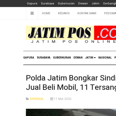
Gapura
Surabaya
Gubernuran
Dewan
Jatim
Gerbangk
HOME
REDAKSI
KONTAK KAMI
PEDOMA
GAPURA
SURABAYA
GUBERNURAN
DEWAN
JATIM
NASIONAL
P
Polda Jatim Bongkar Sind
Jual Beli Mobil, 11 Ters
KRIMINAL
11 Mei 2026