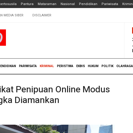
ertosusila
Pantura
Mataraman
Nasional
Pendidikan
Pariwisata
Krimin
N MEDIA SIBER
DISCLAIMER
ENDIDIKAN
PARIWISATA
KRIMINAL
PERISTIWA
EKBIS
HUKUM
POLITIK
OLAHRAGA
ikat Penipuan Online Modus
angka Diamankan