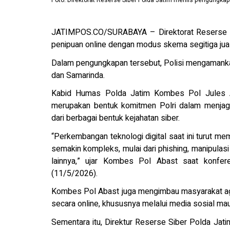
Foto: Direktorat Reserse Siber Polda Jatim merilis pengungkap
JATIMPOS.CO/SURABAYA – Direktorat Reserse Si
penipuan online dengan modus skema segitiga jual 
Dalam pengungkapan tersebut, Polisi mengamankan
dan Samarinda.
Kabid Humas Polda Jatim Kombes Pol Jules A
merupakan bentuk komitmen Polri dalam menjaga
dari berbagai bentuk kejahatan siber.
“Perkembangan teknologi digital saat ini turut 
semakin kompleks, mulai dari phishing, manipulasi 
lainnya,” ujar Kombes Pol Abast saat konfe
(11/5/2026).
Kombes Pol Abast juga mengimbau masyarakat agar 
secara online, khususnya melalui media sosial ma
Sementara itu, Direktur Reserse Siber Polda Ja