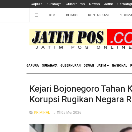
Gapura
Surabaya
Gubernuran
Dewan
Jatim
Gerbangk
HOME
REDAKSI
KONTAK KAMI
PEDOMA
GAPURA
SURABAYA
GUBERNURAN
DEWAN
JATIM
NASIONAL
P
Kejari Bojonegoro Tahan 
Korupsi Rugikan Negara R
KRIMINAL
05 Mei 2026