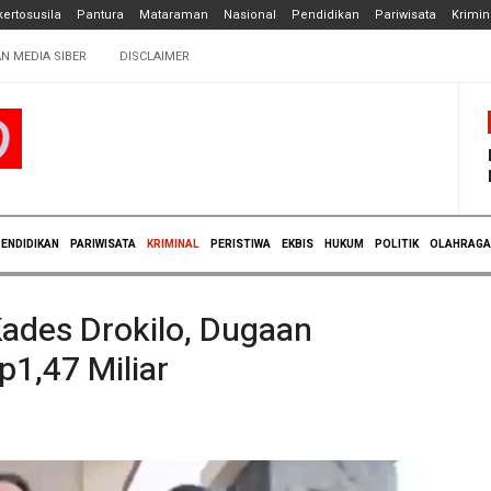
ertosusila
Pantura
Mataraman
Nasional
Pendidikan
Pariwisata
Krimin
N MEDIA SIBER
DISCLAIMER
ENDIDIKAN
PARIWISATA
KRIMINAL
PERISTIWA
EKBIS
HUKUM
POLITIK
OLAHRAGA
Kades Drokilo, Dugaan
p1,47 Miliar