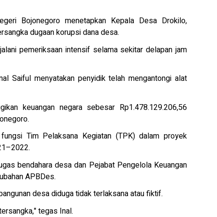
geri Bojonegoro menetapkan Kepala Desa Drokilo,
ersangka dugaan korupsi dana desa.
alani pemeriksaan intensif selama sekitar delapan jam
inal Saiful menyatakan penyidik telah mengantongi alat
gikan keuangan negara sebesar Rp1.478.129.206,56
jonegoro.
h fungsi Tim Pelaksana Kegiatan (TPK) dalam proyek
21–2022.
h tugas bendahara desa dan Pejabat Pengelola Keuangan
rubahan APBDes.
ngunan desa diduga tidak terlaksana atau fiktif.
ersangka," tegas Inal.