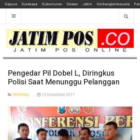
Gapura
Surabaya
Gubernuran
Dewan
Jatim
Gerbangkertosusila
Pan
Pengedar Pil Dobel L, Diringkus
Polisi Saat Menunggu Pelanggan
KRIMINAL
13 Desember 2017