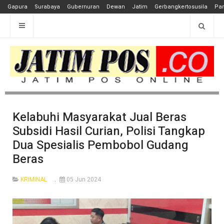
Gapura
Surabaya
Gubernuran
Dewan
Jatim
Gerbangkertosusila
Pan
Kelabuhi Masyarakat Jual Beras
Subsidi Hasil Curian, Polisi Tangkap
Dua Spesialis Pembobol Gudang
Beras
KRIMINAL
05 Jun 2024