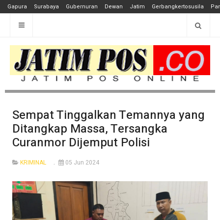
Gapura
Surabaya
Gubernuran
Dewan
Jatim
Gerbangkertosusila
Pan
Sempat Tinggalkan Temannya yang
Ditangkap Massa, Tersangka
Curanmor Dijemput Polisi
KRIMINAL
05 Jun 2024