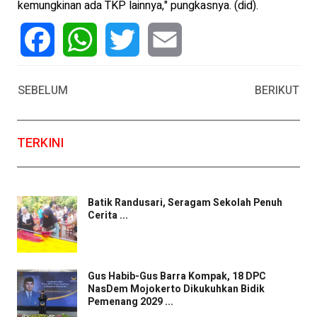
kemungkinan ada TKP lainnya," pungkasnya. (did).
Facebook
WhatsApp
Twitter
Email
SEBELUM
BERIKUT
TERKINI
Batik Randusari, Seragam Sekolah Penuh
Cerita ...
Gus Habib-Gus Barra Kompak, 18 DPC
NasDem Mojokerto Dikukuhkan Bidik
Pemenang 2029 ...