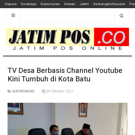
Gapura
Surabaya
Gubernuran
Dewan
Jatim
Gerbangkertosusila
Pan
TV Desa Berbasis Channel Youtube
Kini Tumbuh di Kota Batu
MATARAMAN
09 Oktober 2021