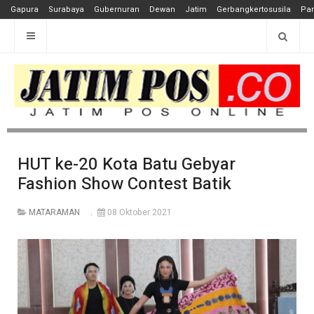
Gapura
Surabaya
Gubernuran
Dewan
Jatim
Gerbangkertosusila
Pan
HUT ke-20 Kota Batu Gebyar
Fashion Show Contest Batik
MATARAMAN
08 Oktober 2021