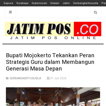
Gapura
Surabaya
Gubernuran
Dewan
Jatim
Gerbangkertosusila
Pan
Bupati Mojokerto Tekankan Peran
Strategis Guru dalam Membangun
Generasi Masa Depan
GERBANGKERTOSUSILA
07 Jun 2026