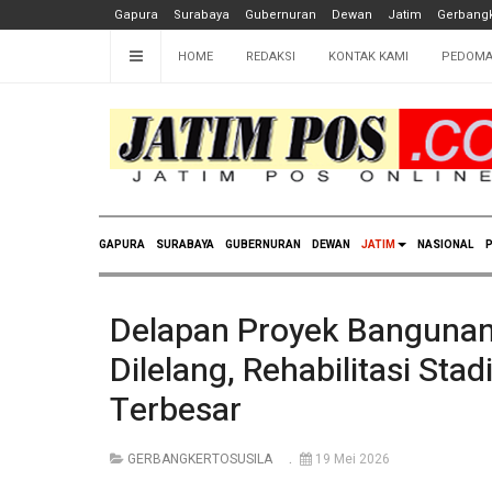
Gapura
Surabaya
Gubernuran
Dewan
Jatim
Gerbangk
HOME
REDAKSI
KONTAK KAMI
PEDOMA
GAPURA
SURABAYA
GUBERNURAN
DEWAN
JATIM
NASIONAL
P
Delapan Proyek Banguna
Dilelang, Rehabilitasi St
Terbesar
GERBANGKERTOSUSILA
19 Mei 2026