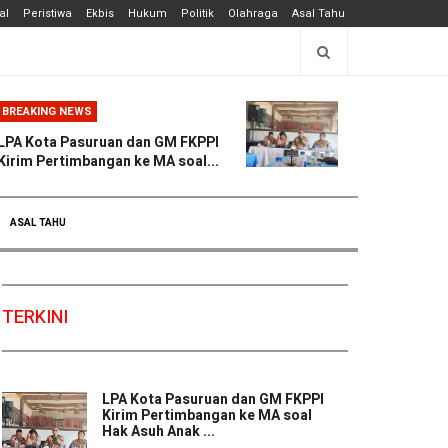
al
Peristiwa
Ekbis
Hukum
Politik
Olahraga
Asal Tahu
BREAKING NEWS
LPA Kota Pasuruan dan GM FKPPI
Kirim Pertimbangan ke MA soal...
ASAL TAHU
TERKINI
LPA Kota Pasuruan dan GM FKPPI
Kirim Pertimbangan ke MA soal
Hak Asuh Anak ...