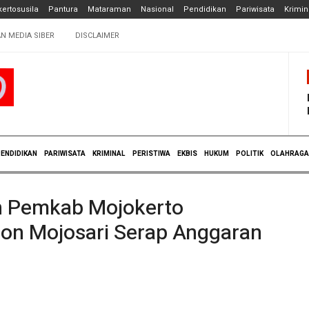
ertosusila
Pantura
Mataraman
Nasional
Pendidikan
Pariwisata
Krimin
N MEDIA SIBER
DISCLAIMER
ENDIDIKAN
PARIWISATA
KRIMINAL
PERISTIWA
EKBIS
HUKUM
POLITIK
OLAHRAGA
n Pemkab Mojokerto
adion Mojosari Serap Anggaran