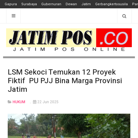
Gapura
Surabaya
Gubernuran
Dewan
Jatim
Gerbangkertosusila
Pan
LSM Sekoci Temukan 12 Proyek
Fiktif PU PJJ Bina Marga Provinsi
Jatim
HUKUM
22 Jun 2025