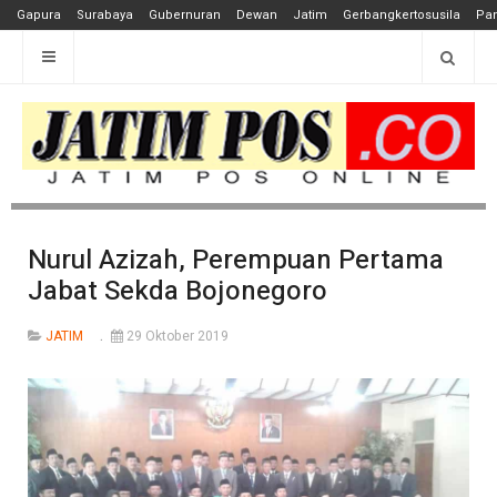
Gapura
Surabaya
Gubernuran
Dewan
Jatim
Gerbangkertosusila
Pan
Nurul Azizah, Perempuan Pertama
Jabat Sekda Bojonegoro
JATIM
29 Oktober 2019