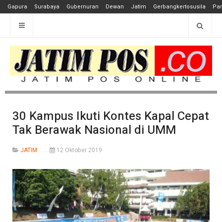
Gapura
Surabaya
Gubernuran
Dewan
Jatim
Gerbangkertosusila
Pan
30 Kampus Ikuti Kontes Kapal Cepat
Tak Berawak Nasional di UMM
JATIM
12 Oktober 2019