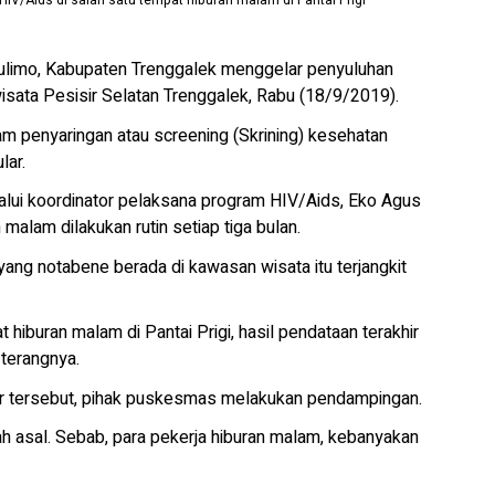
/Aids di salah satu tempat hiburan malam di Pantai Prigi
imo, Kabupaten Trenggalek menggelar penyuluhan
isata Pesisir Selatan Trenggalek, Rabu (18/9/2019).
m penyaringan atau screening (Skrining) kesehatan
lar.
ui koordinator pelaksana program HIV/Aids, Eko Agus
alam dilakukan rutin setiap tiga bulan.
ang notabene berada di kawasan wisata itu terjangkit
 hiburan malam di Pantai Prigi, hasil pendataan terakhir
terangnya.
lar tersebut, pihak puskesmas melakukan pendampingan.
h asal. Sebab, para pekerja hiburan malam, kebanyakan