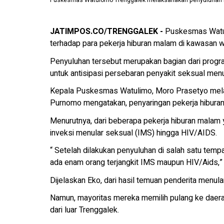
Puskesmas Watulomo Trenggalek melaksanakan penyuluhan HIV
JATIMPOS.CO/TRENGGALEK -
Puskesmas Watul
terhadap para pekerja hiburan malam di kawasan w
Penyuluhan tersebut merupakan bagian dari progra
untuk antisipasi persebaran penyakit seksual menu
Kepala Puskesmas Watulimo, Moro Prasetyo melal
Purnomo mengatakan, penyaringan pekerja hiburan m
Menurutnya, dari beberapa pekerja hiburan malam y
inveksi menular seksual (IMS) hingga HIV/AIDS.
“ Setelah dilakukan penyuluhan di salah satu tempat
ada enam orang terjangkit IMS maupun HIV/Aids,” 
Dijelaskan Eko, dari hasil temuan penderita menu
Namun, mayoritas mereka memilih pulang ke daera
dari luar Trenggalek.