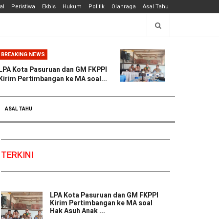
al
Peristiwa
Ekbis
Hukum
Politik
Olahraga
Asal Tahu
BREAKING NEWS
LPA Kota Pasuruan dan GM FKPPI
Kirim Pertimbangan ke MA soal...
ASAL TAHU
TERKINI
LPA Kota Pasuruan dan GM FKPPI
Kirim Pertimbangan ke MA soal
Hak Asuh Anak ...