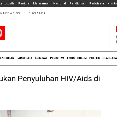
ertosusila
Pantura
Mataraman
Nasional
Pendidikan
Pariwisata
Krimin
N MEDIA SIBER
DISCLAIMER
ENDIDIKAN
PARIWISATA
KRIMINAL
PERISTIWA
EKBIS
HUKUM
POLITIK
OLAHRAGA
kan Penyuluhan HIV/Aids di