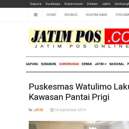
Gapura
Surabaya
Gubernuran
Dewan
Jatim
Gerbangk
HOME
REDAKSI
KONTAK KAMI
PEDOMA
GAPURA
SURABAYA
GUBERNURAN
DEWAN
JATIM
NASIONAL
P
Puskesmas Watulimo Laku
Kawasan Pantai Prigi
JATIM
18 September 2019