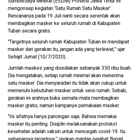
Sumberdaya Mineral (ESDM) Provinsi Jawa Timur ini
mengonsep kegiatan ‘Satu Rumah Satu Masker’.
Rencananya pada 19 Juli nanti secara serentak akan
membagikan masker ke seluruh rumah di Kabupaten
Tuban secara gratis.
"Targetnya seluruh rumah Kabupaten Tuban ini mendapat
masker dari gerakan itu, jangan ada yang terlewat,’’ ujar
Setiajit Jumat (10/7/2020).
Jumlah maskes yang disediakan sebanyak 350 ribu buah.
Dia mengatakan, setiap rumah minimal akan menerima
satu masker. Dia menyaradari itu tidak akan cukup untuk
memenuhi kebutuhan masker untuk seisi rumah. Sebab,
gerakan ini arahnya buka semata-mata membagikan
masker gratis, namun kampanye pemakaian masker.
"Ini sifatnya hanya pancingan saja. Bahwa memakai
masker itu penting. Disiplin melaksanakan protokol
kesehatan adalah vaksin untuk mencegah covid-19. Itu
sebenarnya targetnya,’’ ungkap mantan pejabat Bupati