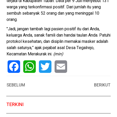
terjadi di Kabupaten Tuban. Data per 9 Juli menyebut 131
warga yang terkonfirmasi positif. Dari jumlah itu yang
sembuh sebanyak 52 orang dan yang meninggal 10
orang.
"Jadi, jangan tambah lagi pasien positif itu dari Anda,
keluarga Anda, sanak famili dan handai taulan Anda. Patuhi
protokol kesehatan, dan disiplin memakai masker adalah
salah satunya,’’ ajak pejabat asal Desa Tegalrejo,
Kecamatan Merakurak ini.
(min)
Facebook
WhatsApp
Twitter
Email
SEBELUM
BERIKUT
TERKINI