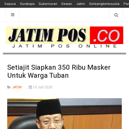
Gapura
Surabaya
Gubernuran
Dewan
Jatim
Gerbangkertosusila
Pan
Setiajit Siapkan 350 Ribu Masker
Untuk Warga Tuban
JATIM
10 Juli 2020