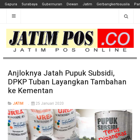
Gapura
Surabaya
Gubernuran
Dewan
Jatim
Gerbangkertosusila
Pan
Anjloknya Jatah Pupuk Subsidi,
DPKP Tuban Layangkan Tambahan
ke Kementan
JATIM
25 Januari 2020