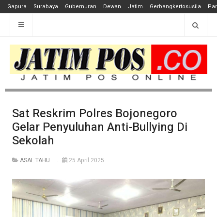
Gapura
Surabaya
Gubernuran
Dewan
Jatim
Gerbangkertosusila
Pan
Sat Reskrim Polres Bojonegoro
Gelar Penyuluhan Anti-Bullying Di
Sekolah
ASAL TAHU
25 April 2025