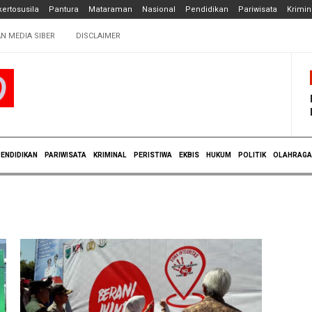
ertosusila
Pantura
Mataraman
Nasional
Pendidikan
Pariwisata
Krimin
N MEDIA SIBER
DISCLAIMER
ENDIDIKAN
PARIWISATA
KRIMINAL
PERISTIWA
EKBIS
HUKUM
POLITIK
OLAHRAGA