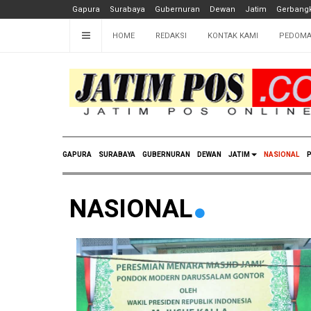
Gapura
Surabaya
Gubernuran
Dewan
Jatim
Gerbangk
HOME
REDAKSI
KONTAK KAMI
PEDOMA
GAPURA
SURABAYA
GUBERNURAN
DEWAN
JATIM
NASIONAL
P
NASIONAL