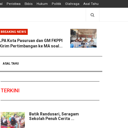
al
Peristiwa
Ekbis
Hukum
Politik
Olahraga
Asal Tahu
BREAKING NEWS
LPA Kota Pasuruan dan GM FKPPI
Kirim Pertimbangan ke MA soal...
ASAL TAHU
TERKINI
Batik Randusari, Seragam
Sekolah Penuh Cerita ...