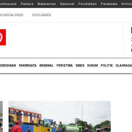
ertosusila
Pantura
Mataraman
Nasional
Pendidikan
Pariwisata
Krimin
N MEDIA SIBER
DISCLAIMER
ENDIDIKAN
PARIWISATA
KRIMINAL
PERISTIWA
EKBIS
HUKUM
POLITIK
OLAHRAGA