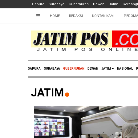
Gapura
Surabaya
Gubernuran
Dewan
Jatim
Gerbangk
HOME
REDAKSI
KONTAK KAMI
PEDOMA
GAPURA
SURABAYA
GUBERNURAN
DEWAN
JATIM
NASIONAL
P
JATIM