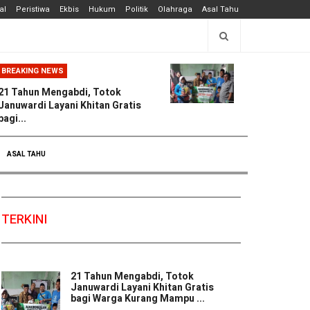
al
Peristiwa
Ekbis
Hukum
Politik
Olahraga
Asal Tahu
BREAKING NEWS
21 Tahun Mengabdi, Totok
Januwardi Layani Khitan Gratis
bagi...
ASAL TAHU
TERKINI
21 Tahun Mengabdi, Totok
Januwardi Layani Khitan Gratis
bagi Warga Kurang Mampu ...