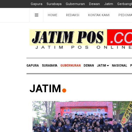
Gapura
Surabaya
Gubernuran
Dewan
Jatim
Gerbangk
HOME
REDAKSI
KONTAK KAMI
PEDOMA
GAPURA
SURABAYA
GUBERNURAN
DEWAN
JATIM
NASIONAL
P
JATIM