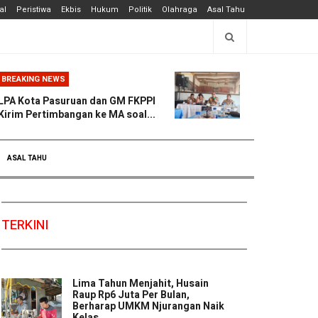
al
Peristiwa
Ekbis
Hukum
Politik
Olahraga
Asal Tahu
BREAKING NEWS
LPA Kota Pasuruan dan GM FKPPI
Kirim Pertimbangan ke MA soal...
ASAL TAHU
TERKINI
Lima Tahun Menjahit, Husain
Raup Rp6 Juta Per Bulan,
Berharap UMKM Njurangan Naik
Kelas ...