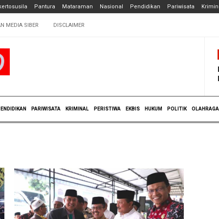
ertosusila
Pantura
Mataraman
Nasional
Pendidikan
Pariwisata
Krimin
N MEDIA SIBER
DISCLAIMER
ENDIDIKAN
PARIWISATA
KRIMINAL
PERISTIWA
EKBIS
HUKUM
POLITIK
OLAHRAGA