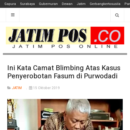
Gapura
Surabaya
Gubernuran
Dewan
Jatim
Gerbangkertosusila
Pan
Ini Kata Camat Blimbing Atas Kasus
Penyerobotan Fasum di Purwodadi
JATIM
15 Oktober 2019