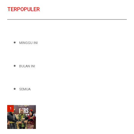
TERPOPULER
surabaya
hits: 768
MINGGU INI
PTPN
I
Regional
5
BULAN INI
Raih
Gold
Winner
MRA
2026,
SEMUA
Strategi
Kelola
Isu
Negatif
1
Jadi
Positif