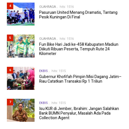
4
OLAHRAGA
hits: 1516
Pasuruan United Menang Dramatis, Tantang
Pesik Kuningan Di Final
5
OLAHRAGA
hits: 1516
Fun Bike Hari Jadi ke-458 Kabupaten Madiun
Diikuti Ribuan Peserta, Tempuh Rute 24
Kilometer
6
EKBIS
hits: 1515
Gubernur Khofifah Pimpin Misi Dagang Jatim–
Riau Catatkan Transaksi Rp 1 Triliun
7
EKBIS
hits: 1515
Isu KUR di Jember, Ibrahim: Jangan Salahkan
Bank BUMN Penyalur, Masalah Ada Pada
Collection Agent