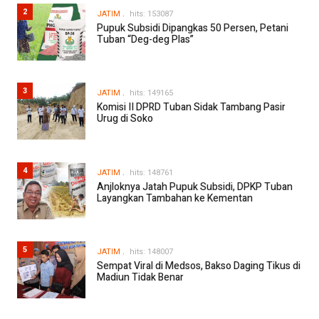
2
JATIM
hits: 153087
Pupuk Subsidi Dipangkas 50 Persen, Petani
Tuban “Deg-deg Plas”
3
JATIM
hits: 149165
Komisi II DPRD Tuban Sidak Tambang Pasir
Urug di Soko
4
JATIM
hits: 148761
Anjloknya Jatah Pupuk Subsidi, DPKP Tuban
Layangkan Tambahan ke Kementan
5
JATIM
hits: 148007
Sempat Viral di Medsos, Bakso Daging Tikus di
Madiun Tidak Benar