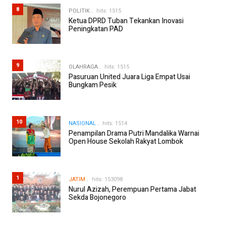
8
POLITIK
hits: 1515
Ketua DPRD Tuban Tekankan Inovasi
Peningkatan PAD
9
OLAHRAGA
hits: 1515
Pasuruan United Juara Liga Empat Usai
Bungkam Pesik
10
NASIONAL
hits: 1514
Penampilan Drama Putri Mandalika Warnai
Open House Sekolah Rakyat Lombok
1
JATIM
hits: 153098
Nurul Azizah, Perempuan Pertama Jabat
Sekda Bojonegoro