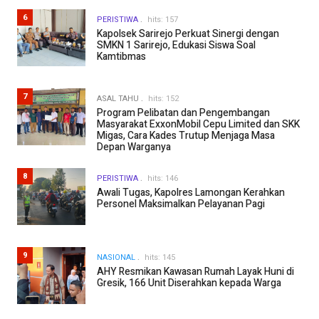
6
PERISTIWA
hits: 157
Kapolsek Sarirejo Perkuat Sinergi dengan
SMKN 1 Sarirejo, Edukasi Siswa Soal
Kamtibmas
7
ASAL TAHU
hits: 152
Program Pelibatan dan Pengembangan
Masyarakat ExxonMobil Cepu Limited dan SKK
Migas, Cara Kades Trutup Menjaga Masa
Depan Warganya
8
PERISTIWA
hits: 146
Awali Tugas, Kapolres Lamongan Kerahkan
Personel Maksimalkan Pelayanan Pagi
9
NASIONAL
hits: 145
AHY Resmikan Kawasan Rumah Layak Huni di
Gresik, 166 Unit Diserahkan kepada Warga