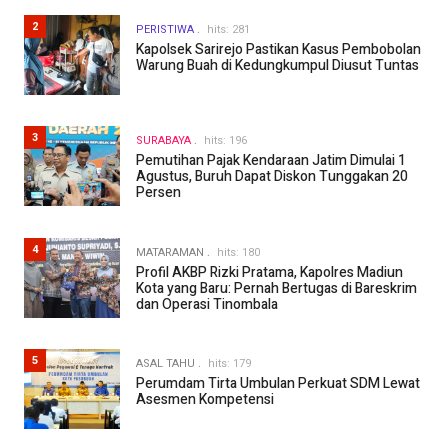
2
PERISTIWA
hits: 281
Kapolsek Sarirejo Pastikan Kasus Pembobolan
Warung Buah di Kedungkumpul Diusut Tuntas
3
SURABAYA
hits: 196
Pemutihan Pajak Kendaraan Jatim Dimulai 1
Agustus, Buruh Dapat Diskon Tunggakan 20
Persen
4
MATARAMAN
hits: 180
Profil AKBP Rizki Pratama, Kapolres Madiun
Kota yang Baru: Pernah Bertugas di Bareskrim
dan Operasi Tinombala
5
ASAL TAHU
hits: 179
Perumdam Tirta Umbulan Perkuat SDM Lewat
Asesmen Kompetensi