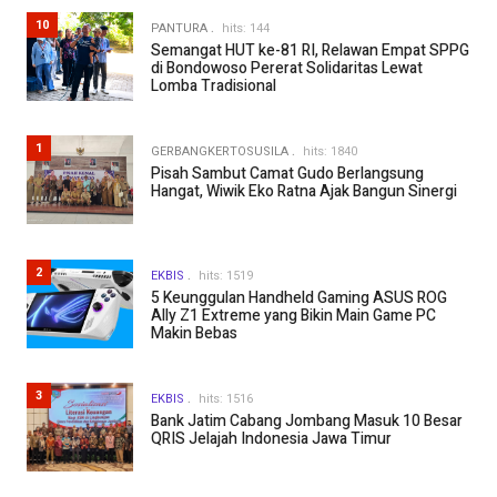
10
PANTURA
hits: 144
Semangat HUT ke-81 RI, Relawan Empat SPPG
di Bondowoso Pererat Solidaritas Lewat
Lomba Tradisional
1
GERBANGKERTOSUSILA
hits: 1840
Pisah Sambut Camat Gudo Berlangsung
Hangat, Wiwik Eko Ratna Ajak Bangun Sinergi
2
EKBIS
hits: 1519
5 Keunggulan Handheld Gaming ASUS ROG
Ally Z1 Extreme yang Bikin Main Game PC
Makin Bebas
3
EKBIS
hits: 1516
Bank Jatim Cabang Jombang Masuk 10 Besar
QRIS Jelajah Indonesia Jawa Timur