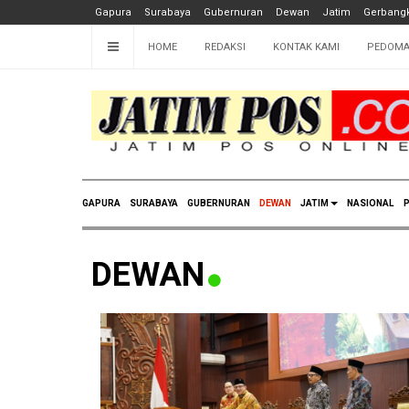
Gapura
Surabaya
Gubernuran
Dewan
Jatim
Gerbangk
HOME
REDAKSI
KONTAK KAMI
PEDOMA
GAPURA
SURABAYA
GUBERNURAN
DEWAN
JATIM
NASIONAL
P
DEWAN