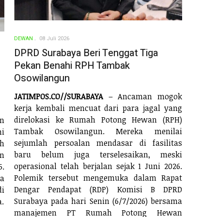
DEWAN
08 Juli 2026
DPRD Surabaya Beri Tenggat Tiga
Pekan Benahi RPH Tambak
Osowilangun
JATIMPOS.CO//SURABAYA
– Ancaman mogok
kerja kembali mencuat dari para jagal yang
direlokasi ke Rumah Potong Hewan (RPH)
n
Tambak Osowilangun. Mereka menilai
mi
sejumlah persoalan mendasar di fasilitas
h
baru belum juga terselesaikan, meski
n
operasional telah berjalan sejak 1 Juni 2026.
.
Polemik tersebut mengemuka dalam Rapat
ra
Dengar Pendapat (RDP) Komisi B DPRD
di
Surabaya pada hari Senin (6/7/2026) bersama
a.
manajemen PT Rumah Potong Hewan