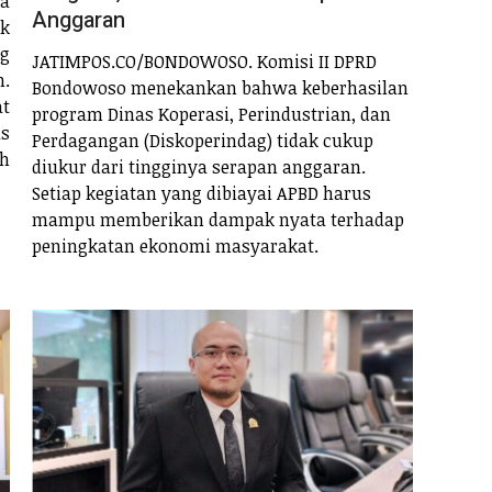
wa
Anggaran
k
ng
JATIMPOS.CO/BONDOWOSO. Komisi II DPRD
.
Bondowoso menekankan bahwa keberhasilan
t
program Dinas Koperasi, Perindustrian, dan
as
Perdagangan (Diskoperindag) tidak cukup
ah
diukur dari tingginya serapan anggaran.
Setiap kegiatan yang dibiayai APBD harus
mampu memberikan dampak nyata terhadap
peningkatan ekonomi masyarakat.