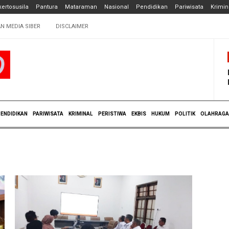
ertosusila
Pantura
Mataraman
Nasional
Pendidikan
Pariwisata
Krimin
N MEDIA SIBER
DISCLAIMER
ENDIDIKAN
PARIWISATA
KRIMINAL
PERISTIWA
EKBIS
HUKUM
POLITIK
OLAHRAGA