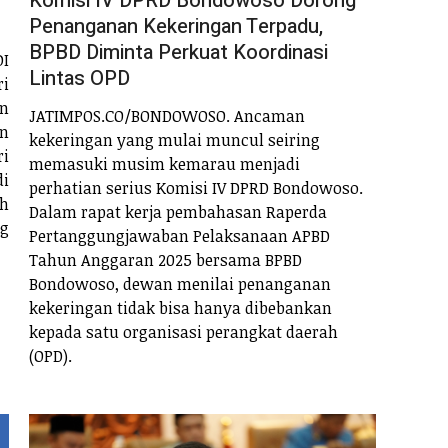
Komisi IV DPRD Bondowoso Dorong
Penanganan Kekeringan Terpadu,
BPBD Diminta Perkuat Koordinasi
I
Lintas OPD
ri
n
JATIMPOS.CO/BONDOWOSO. Ancaman
an
kekeringan yang mulai muncul seiring
ri
memasuki musim kemarau menjadi
di
perhatian serius Komisi IV DPRD Bondowoso.
h
Dalam rapat kerja pembahasan Raperda
ng
Pertanggungjawaban Pelaksanaan APBD
Tahun Anggaran 2025 bersama BPBD
Bondowoso, dewan menilai penanganan
kekeringan tidak bisa hanya dibebankan
kepada satu organisasi perangkat daerah
(OPD).