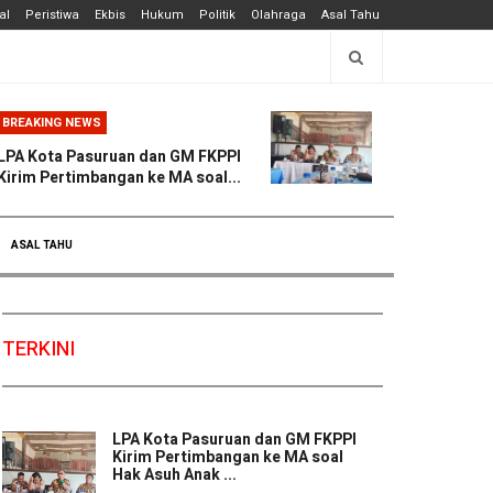
al
Peristiwa
Ekbis
Hukum
Politik
Olahraga
Asal Tahu
BREAKING NEWS
LPA Kota Pasuruan dan GM FKPPI
Kirim Pertimbangan ke MA soal...
ASAL TAHU
TERKINI
LPA Kota Pasuruan dan GM FKPPI
Kirim Pertimbangan ke MA soal
Hak Asuh Anak ...